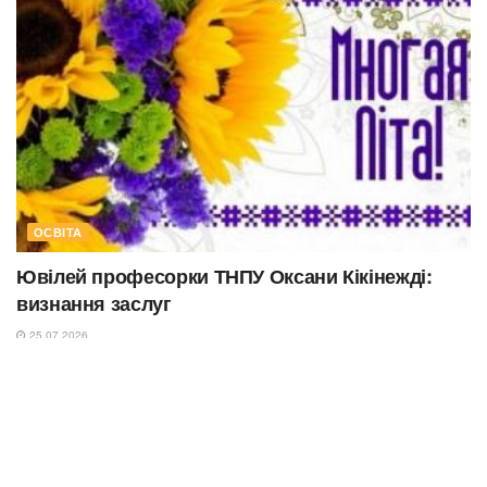
ОСВІТА
Ювілей професорки ТНПУ Оксани Кікінежді:
визнання заслуг
25.07.2026