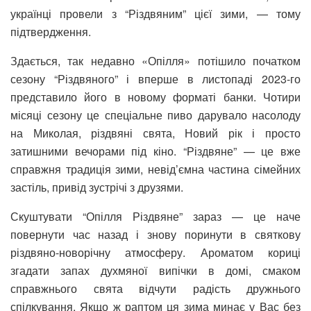
українці провели з “Різдвяним” цієї зими, — тому
підтвердження.
Здається, так недавно «Опілля» потішило початком
сезону “Різдвяного” і вперше в листопаді 2023-го
представило його в новому форматі банки. Чотири
місяці сезону це спеціальне пиво дарувало насолоду
на Миколая, різдвяні свята, Новий рік і просто
затишними вечорами під кіно. “Різдвяне” — це вже
справжня традиція зими, невід’ємна частина сімейних
застіль, привід зустрічі з друзями.
Скуштувати “Опілля Різдвяне” зараз — це наче
повернути час назад і знову поринути в святкову
різдвяно-новорічну атмосферу. Ароматом кориці
згадати запах духмяної випічки в домі, смаком
справжнього свята відчути радість дружнього
спілкування. Якщо ж раптом ця зима минає у Вас без