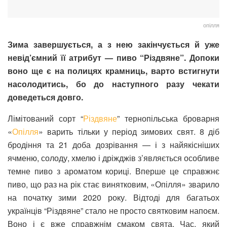
опілля
Зима завершується, а з нею закінчується й уже
невід’ємний її атрибут — пиво “Різдвяне”. Допоки
воно ще є на полицях крамниць, варто встигнути
насолодитись, бо до наступного разу чекати
доведеться довго.
Лімітований сорт “
Різдвяне
” тернопільська броварня
«
Опілля
» варить тільки у період зимових свят. 8 діб
бродіння та 21 доба дозрівання — і з найякісніших
ячменю, солоду, хмелю і дріжджів з’являється особливе
темне пиво з ароматом кориці. Вперше це справжнє
пиво, що раз на рік стає винятковим, «Опілля» зварило
на початку зими 2020 року. Відтоді для багатьох
українців “Різдвяне” стало не просто святковим напоєм.
Воно і є вже справжнім смаком свята. Час, який