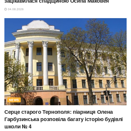
зацікавилася спадщиною Осипа Маковея
04.08.2026
NEWS
Серце старого Тернополя: піарниця Олена
Гарбузинська розповіла багату історію будівлі
школи № 4