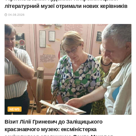
літературний музеї отримали нових керівників
04.08.2026
NEWS
Візит Лілії Гриневич до Заліщицького
краєзнавчого музею: ексміністерка