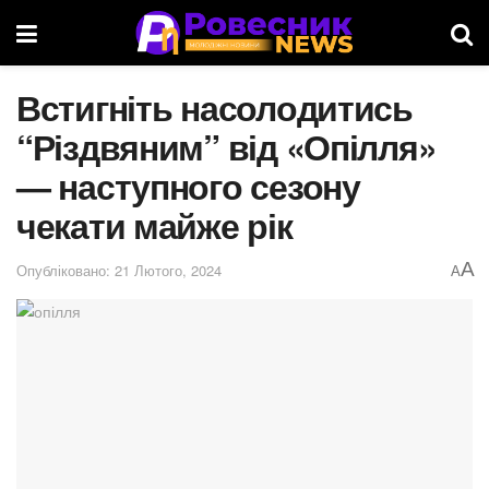
Встигніть насолодитись
“Різдвяним” від «Опілля»
— наступного сезону
чекати майже рік
A
Опубліковано: 21 Лютого, 2024
A