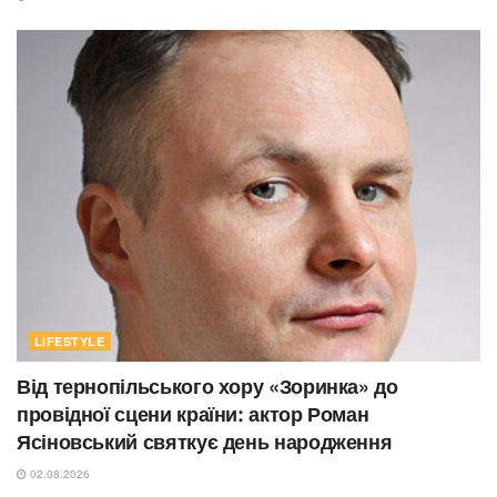
LIFESTYLE
Від тернопільського хору «Зоринка» до
провідної сцени країни: актор Роман
Ясіновський святкує день народження
02.08.2026