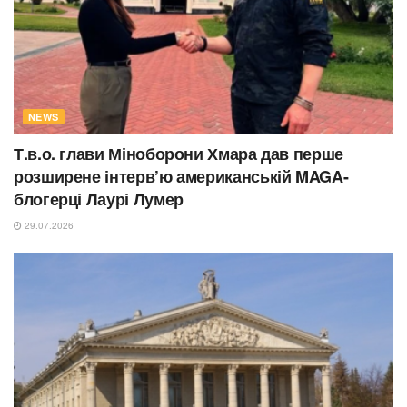
NEWS
Т.в.о. глави Міноборони Хмара дав перше
розширене інтерв’ю американській MAGA-
блогерці Лаурі Лумер
29.07.2026