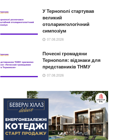
У Тернополі стартував
великий
отоларингологічний
симпозіум
07.08.2026
Почесні громадяни
Тернополя: відзнаки для
представників ТНМУ
07.08.2026