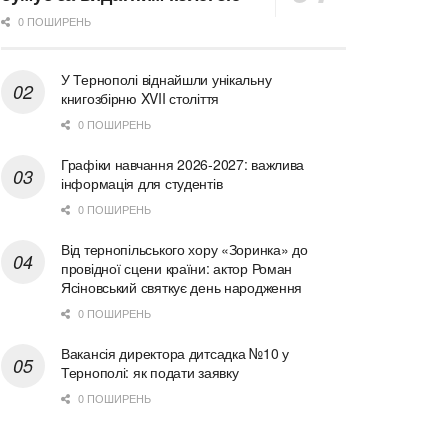
0 ПОШИРЕНЬ
У Тернополі віднайшли унікальну
книгозбірню XVII століття
0 ПОШИРЕНЬ
Графіки навчання 2026-2027: важлива
інформація для студентів
0 ПОШИРЕНЬ
Від тернопільського хору «Зоринка» до
провідної сцени країни: актор Роман
Ясіновський святкує день народження
0 ПОШИРЕНЬ
Вакансія директора дитсадка №10 у
Тернополі: як подати заявку
0 ПОШИРЕНЬ