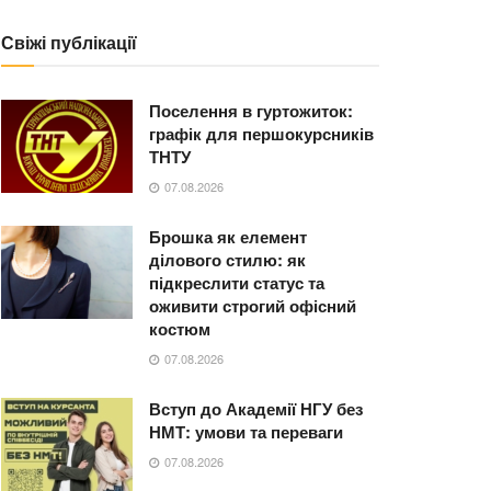
Свіжі публікації
Поселення в гуртожиток:
графік для першокурсників
ТНТУ
07.08.2026
Брошка як елемент
ділового стилю: як
підкреслити статус та
оживити строгий офісний
костюм
07.08.2026
Вступ до Академії НГУ без
НМТ: умови та переваги
07.08.2026