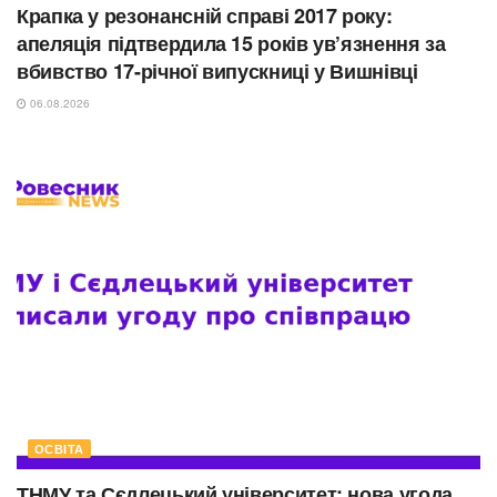
Крапка у резонансній справі 2017 року:
апеляція підтвердила 15 років ув’язнення за
вбивство 17-річної випускниці у Вишнівці
06.08.2026
ОСВІТА
ТНМУ та Сєдлецький університет: нова угода