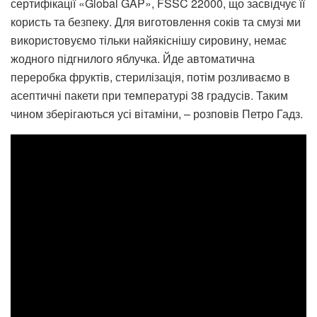
сертифікації «Global GAP», FSSC 22000, що засвідчує її
користь та безпеку. Для виготовлення соків та смузі ми
використовуємо тільки найякіснішу сировину, немає
жодного підгнилого яблучка. Йде автоматична
переробка фруктів, стерилізація, потім розливаємо в
асептичні пакети при температурі 38 градусів. Таким
чином зберігаються усі вітаміни, – розповів Петро Гадз.