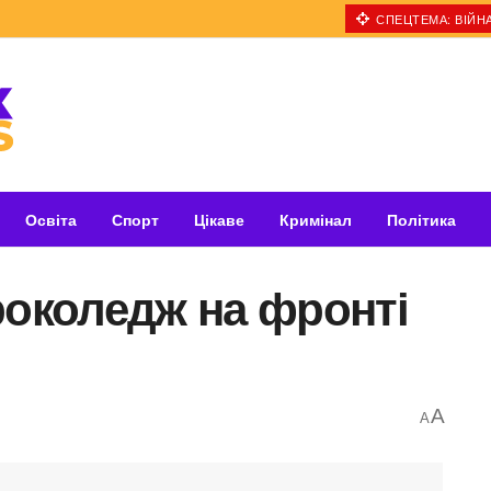
СПЕЦТЕМА: ВІЙНА
Освіта
Спорт
Цікаве
Кримінал
Політика
роколедж на фронті
A
A