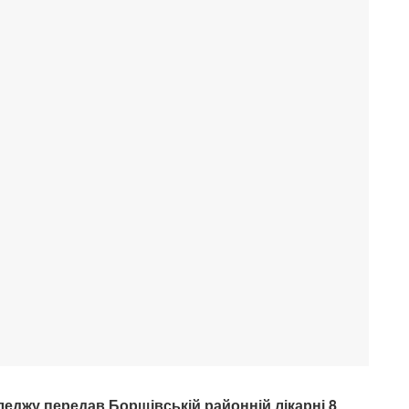
еджу передав Борщівській районній лікарні 8