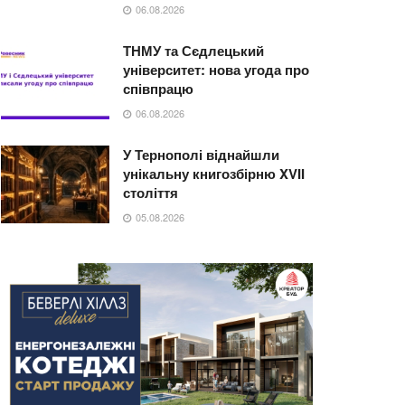
06.08.2026
ТНМУ та Сєдлецький
університет: нова угода про
співпрацю
06.08.2026
У Тернополі віднайшли
унікальну книгозбірню XVII
століття
05.08.2026