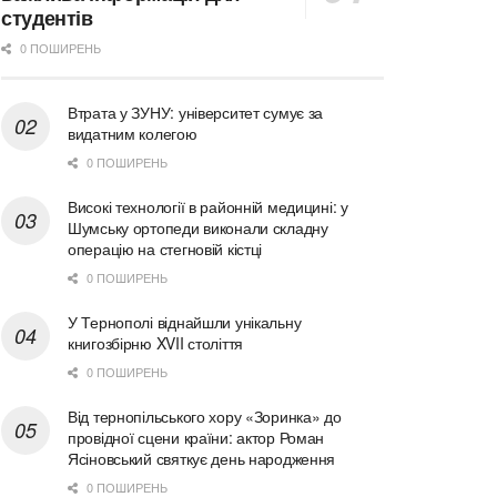
студентів
0 ПОШИРЕНЬ
Втрата у ЗУНУ: університет сумує за
видатним колегою
0 ПОШИРЕНЬ
Високі технології в районній медицині: у
Шумську ортопеди виконали складну
операцію на стегновій кістці
0 ПОШИРЕНЬ
У Тернополі віднайшли унікальну
книгозбірню XVII століття
0 ПОШИРЕНЬ
Від тернопільського хору «Зоринка» до
провідної сцени країни: актор Роман
Ясіновський святкує день народження
0 ПОШИРЕНЬ