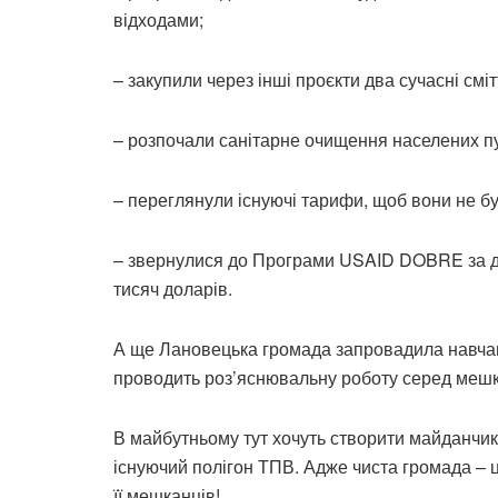
відходами;
– закупили через інші проєкти два сучасні сміт
– розпочали санітарне очищення населених пу
– переглянули існуючі тарифи, щоб вони не б
– звернулися до Програми USAID DOBRE за д
тисяч доларів.
А ще Лановецька громада запровадила навчанн
проводить роз’яснювальну роботу серед мешк
В майбутньому тут хочуть створити майданчики
існуючий полігон ТПВ. Адже чиста громада – ц
її мешканців!