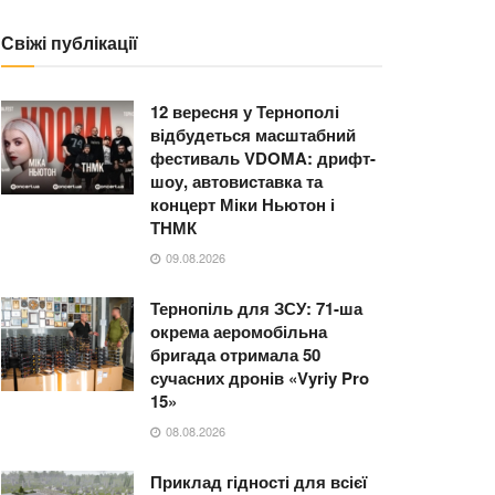
Свіжі публікації
12 вересня у Тернополі
відбудеться масштабний
фестиваль VDOMA: дрифт-
шоу, автовиставка та
концерт Міки Ньютон і
ТНМК
09.08.2026
Тернопіль для ЗСУ: 71-ша
окрема аеромобільна
бригада отримала 50
сучасних дронів «Vyriy Pro
15»
08.08.2026
Приклад гідності для всієї