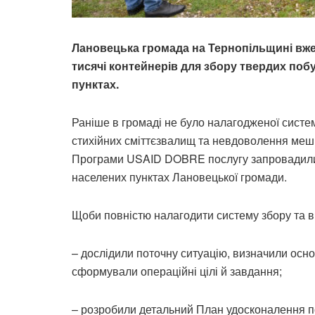
Лановецька громада на Тернопільщині вж
тисячі контейнерів для збору твердих побу
пунктах.
Раніше в громаді не було налагодженої систе
стихійних сміттєзвалищ та невдоволення мешк
Програми USAID DOBRE послугу запровадили у
населених пунктах Лановецької громади.
Щоби повністю налагодити систему збору та в
– дослідили поточну ситуацію, визначили осн
сформували операційні цілі й завдання;
– розробили детальний План удосконалення п