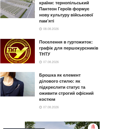
країни: тернопільський
Пантеон Героїв формує
нову культуру військової
пам’яті
08.08.2026
Поселення в гуртожиток:
графік для першокурсників
ТНТУ
07.08.2026
Брошка як елемент
ділового стилю: як
підкреслити статус та
оживити строгий офісний
костюм
07.08.2026