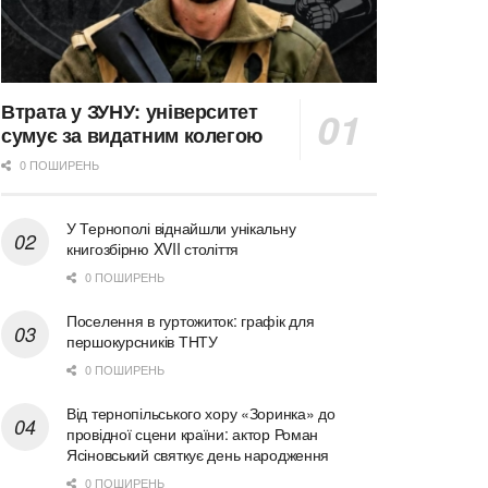
Втрата у ЗУНУ: університет
сумує за видатним колегою
0 ПОШИРЕНЬ
У Тернополі віднайшли унікальну
книгозбірню XVII століття
0 ПОШИРЕНЬ
Поселення в гуртожиток: графік для
першокурсників ТНТУ
0 ПОШИРЕНЬ
Від тернопільського хору «Зоринка» до
провідної сцени країни: актор Роман
Ясіновський святкує день народження
0 ПОШИРЕНЬ