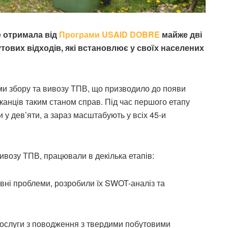
е отримала від
Програми USAID DOBRE
майже дві
тових відходів, які встановлює у своїх населених
ми збору та вивозу ТПВ, що призводило до появи
анців таким станом справ. Під час першого етапу
 дев’яти, а зараз масштабують у всіх 45-и
ивозу ТПВ, працювали в декілька етапів:
овні проблеми, розробили їх SWOT-аналіз та
ослуги з поводження з твердими побутовими