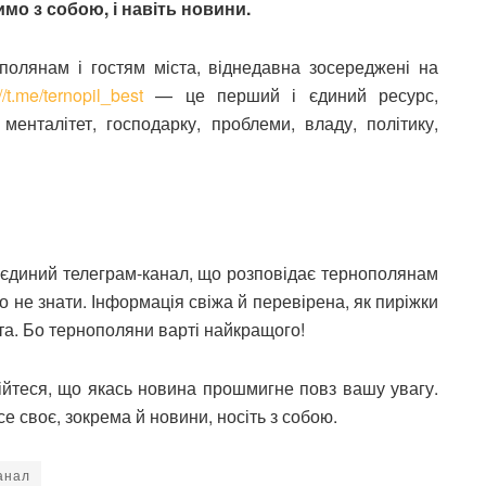
мо з собою, і навіть новини.
полянам і гостям міста, віднедавна зосереджені на
//t.me/ternopil_best
— це перший і єдиний ресурс,
менталітет, господарку, проблеми, владу, політику,
і єдиний телеграм-канал, що розповідає тернополянам
о не знати. Інформація свіжа й перевірена, як пиріжки
а. Бо тернополяни варті найкращого!
ійтеся, що якась новина прошмигне повз вашу увагу.
е своє, зокрема й новини, носіть з собою.
анал