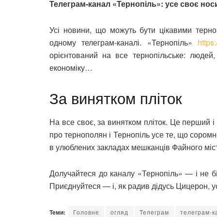
Телеграм-канал «Тернопіль»: усе своє носи
Усі новини, що можуть бути цікавими терно
одному телеграм-каналі. «Тернопіль»
https:
орієнтований на все тернопільське: людей, 
економіку…
За винятком пліток
На все своє, за винятком пліток. Це перший 
про тернополян і Тернопіль усе те, що соромн
в улюблених закладах мешканців Файного міст
Долучайтеся до каналу «Тернопіль» — і не б
Приєднуйтеся — і, як радив дідусь Цицерон, ус
Теми:
Головне
огляд
Телеграм
телеграм-к