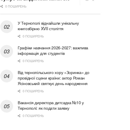
0 ПОШИРЕНЬ
У Тернополі віднайшли унікальну
книгозбірню XVII століття
0 ПОШИРЕНЬ
Графіки навчання 2026-2027: важлива
інформація для студентів
0 ПОШИРЕНЬ
Від тернопільського хору «Зоринка» до
провідної сцени країни: актор Роман
Ясіновський святкує день народження
0 ПОШИРЕНЬ
Вакансія директора дитсадка №10 у
Тернополі: як подати заявку
0 ПОШИРЕНЬ