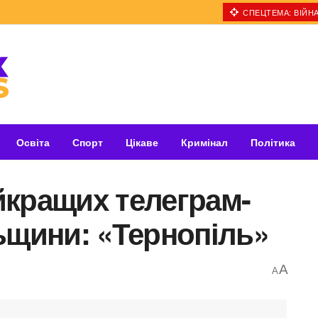
СПЕЦТЕМА: ВІЙНА
Освіта
Спорт
Цікаве
Кримінал
Політика
йкращих телеграм-
ьщини: «Тернопіль»
A
A