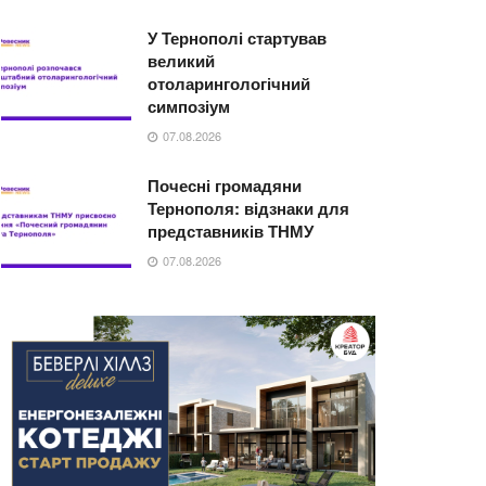
У Тернополі стартував
великий
отоларингологічний
симпозіум
07.08.2026
Почесні громадяни
Тернополя: відзнаки для
представників ТНМУ
07.08.2026