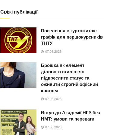
Свіжі публікації
Поселення в гуртожиток:
графік для першокурсників
ТНТУ
07.08.2026
Брошка як елемент
ділового стилю: як
підкреслити статус та
оживити строгий офісний
костюм
07.08.2026
Вступ до Академії НГУ без
НМТ: умови та переваги
07.08.2026