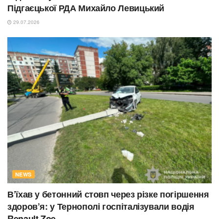
Підгаєцької РДА Михайло Левицький
29.07.2026
NEWS
В’їхав у бетонний стовп через різке погіршення
здоров’я: у Тернополі госпіталізували водія
Renault Zoe