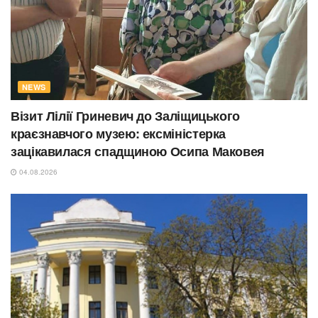
NEWS
Візит Лілії Гриневич до Заліщицького
краєзнавчого музею: ексміністерка
зацікавилася спадщиною Осипа Маковея
04.08.2026