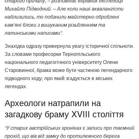
старого причалу, – розповідає керівник експедиції
Михайло Підводний. – Але коли наші аквалангісти
наблизились, то побачили майстерно оброблені
кам’яні блоки з вишуканим різьбленням та
латинськими написами”.
Знахідка одразу привернула увагу історичної спільноти.
За словами професорки Тернопільського
національного педагогічного університету Олени
Старовинної, брама може бути частиною легендарного
підводного ходу, про який згадується в міських
легендах.
Археологи натрапили на
загадкову браму XVIII століття
“У старих австрійських хроніках є записи про таємний
прохід, що вів від замку до протилежного берега