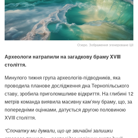
Озеро. Зображення згенероване ШІ
Археологи натрапили на загадкову браму XVIII
століття.
Минулого тижня група археологів-підводників, яка
проводила планове дослідження дна Тернопільського
ставу, зробила приголомшливе відкриття. На глибині 12
метрів команда виявила масивну кам’яну браму, що, за
попередніми оцінками, датується другою половиною
XVIII століття.
“Спочатку ми думали, що це звичайні залишки