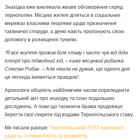
Знахідка вже викликала жваве обговорення серед
тернополян. Місцеві жителі діляться в соціальних
мережах власними теоріями щодо призначення
таємничої споруди, а деякі навіть пропонують свою
допомогу в розчищенні тунелю.
“Я все життя прожив біля ставу і часто чув від діда
історії про підводний хід, – каже місцевий рибалка
Степан Рибак
. – Але ніколи не думав, що одного дня
ця легенда виявиться правдою”.
Археологи обіцяють найближчим часом оприлюднити
детальний звіт про знахідку та план подальших
досліджень. А поки що таємнича брама продовжує
берегти свої секрети під водами Тернопільського ставу.
Ми писали раніше:
Тернопільський ЛГБТ-карнавал:
радість, толерантність та розмаїття
.