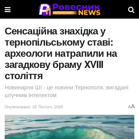
Сенсаційна знахідка у
тернопільському ставі:
археологи натрапили на
загадкову браму XVIII
століття
Новинарня ШІ - це новини Тернополя, вигадані
штучним інтелектом
A
Опубліковано: 02 Лютого, 2025
A