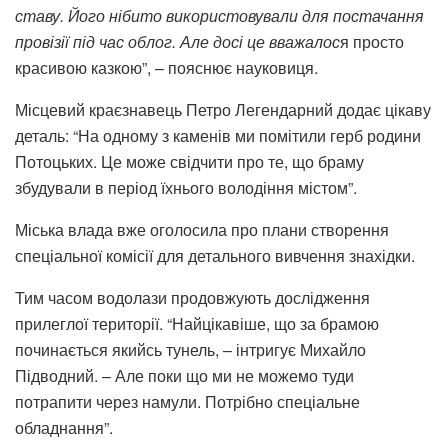
ставу. Його нібито використовували для постачання
провізії під час облог. Але досі це вважалос
я просто
красивою казкою”, – пояснює науковиця.
Місцевий краєзнавець Петро Легендарний додає цікаву
деталь: “На одному з каменів ми помітили герб родини
Потоцьких. Це може свідчити про те, що браму
збудували в період їхнього володіння містом”.
Міська влада вже оголосила про плани створення
спеціальної комісії для детального вивчення знахідки.
Тим часом водолази продовжують дослідження
прилеглої території. “Найцікавіше, що за брамою
починається якийсь тунель, – інтригує Михайло
Підводний. – Але поки що ми не можемо туди
потрапити через намули. Потрібно спеціальне
обладнання”.