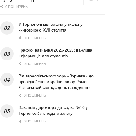
0 ПОШИРЕНЬ
У Тернополі віднайшли унікальну
книгозбірню XVII століття
0 ПОШИРЕНЬ
Графіки навчання 2026-2027: важлива
інформація для студентів
0 ПОШИРЕНЬ
Від тернопільського хору «Зоринка» до
провідної сцени країни: актор Роман
Ясіновський святкує день народження
0 ПОШИРЕНЬ
Вакансія директора дитсадка №10 у
Тернополі: як подати заявку
0 ПОШИРЕНЬ