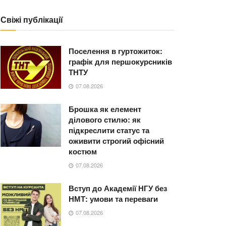
Свіжі публікації
Поселення в гуртожиток:
графік для першокурсників
ТНТУ
07.08.2026
Брошка як елемент
ділового стилю: як
підкреслити статус та
оживити строгий офісний
костюм
07.08.2026
Вступ до Академії НГУ без
НМТ: умови та переваги
07.08.2026