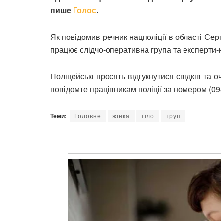
пише
Голос
.
Як повідомив речник нацполіції в області Сергі
працює слідчо-оперативна група та експерти-к
Поліцейські просять відгукнутися свідків та 
повідомте працівникам поліції за номером (098
Теми:
Головне
жінка
тіло
труп