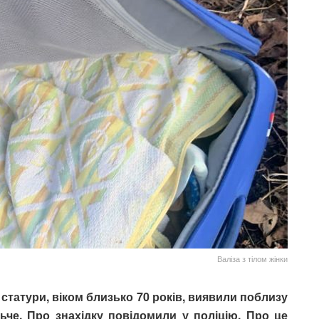
Валіза з тілом жінки
ї статури, віком близько 70 років, виявили поблизу
ьче. Про знахідку повідомили у поліцію. Про це