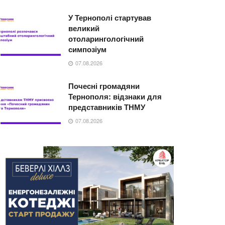
У Тернополі стартував
великий
отоларингологічний
симпозіум
07.08.2026
Почесні громадяни
Тернополя: відзнаки для
представників ТНМУ
07.08.2026