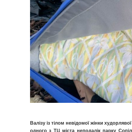
Валізу із тілом невідомої жінки худорляво
одного з ТЦ міста неподалік парку Сопіл