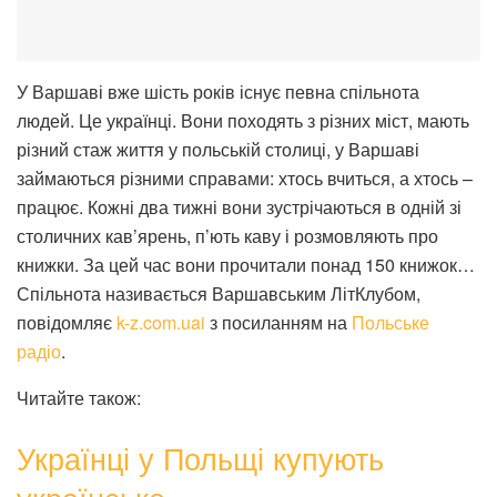
У Варшаві вже шість років існує певна спільнота
людей. Це українці. Вони походять з різних міст, мають
різний стаж життя у польській столиці, у Варшаві
займаються різними справами: хтось вчиться, а хтось –
працює. Кожні два тижні вони зустрічаються в одній зі
столичних кав’ярень, п’ють каву і розмовляють про
книжки. За цей час вони прочитали понад 150 книжок…
Спільнота називається Варшавським ЛітКлубом,
повідомляє
k-z.com.uai
з посиланням на
Польське
радіо
.
Читайте також:
Українці у Польщі купують