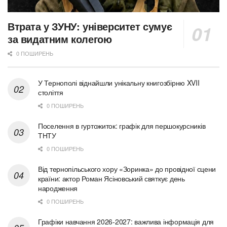
Втрата у ЗУНУ: університет сумує
за видатним колегою
0 ПОШИРЕНЬ
У Тернополі віднайшли унікальну книгозбірню XVII
століття
0 ПОШИРЕНЬ
Поселення в гуртожиток: графік для першокурсників
ТНТУ
0 ПОШИРЕНЬ
Від тернопільського хору «Зоринка» до провідної сцени
країни: актор Роман Ясіновський святкує день
народження
0 ПОШИРЕНЬ
Графіки навчання 2026-2027: важлива інформація для