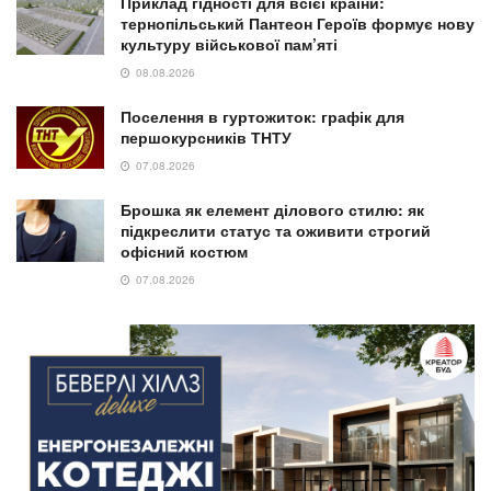
Приклад гідності для всієї країни:
тернопільський Пантеон Героїв формує нову
культуру військової пам’яті
08.08.2026
Поселення в гуртожиток: графік для
першокурсників ТНТУ
07.08.2026
Брошка як елемент ділового стилю: як
підкреслити статус та оживити строгий
офісний костюм
07.08.2026