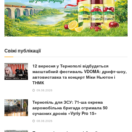
Свіжі публікації
12 вересня у Тернополі відбудеться
масштабний фестиваль VDOMA: дрифт-шоу,
автовиставка та концерт Міки Ньютон і
ТНМК
09.08.2026
Тернопіль для ЗСУ: 71-ша окрема
аеромобільна бригада отримала 50
сучасних дронів «Vyriy Pro 15»
08.08.2026