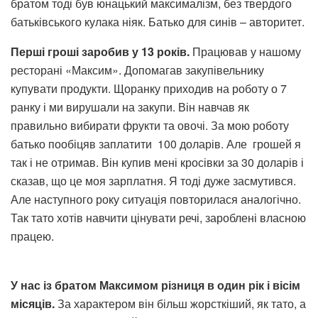
братом тоді був юнацький максималізм, без твердого
батьківського кулака ніяк. Батько для синів – авторитет.
Перші гроші заробив у 13 років.
Працював у нашому
ресторані «Максим». Допомагав закупівельнику
купувати продукти. Щоранку приходив на роботу о 7
ранку і ми вирушали на закупи. Він навчав як
правильно вибирати фрукти та овочі. За мою роботу
батько пообіцяв заплатити 100 доларів. Але грошей я
так і не отримав. Він купив мені кросівки за 30 доларів і
сказав, що це моя зарплатня. Я тоді дуже засмутився.
Але наступного року ситуація повторилася аналогічно.
Так тато хотів навчити цінувати речі, зароблені власною
працею.
У нас із братом Максимом різниця в один рік і вісім
місяців.
За характером він більш жорсткіший, як тато, а