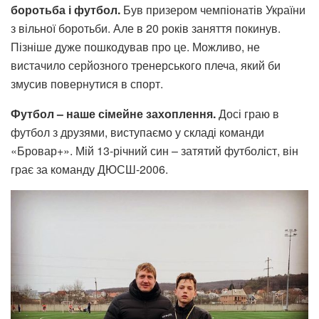
боротьба і футбол.
Був призером чемпіонатів України
з вільної боротьби. Але в 20 років заняття покинув.
Пізніше дуже пошкодував про це. Можливо, не
вистачило серйозного тренерського плеча, який би
змусив повернутися в спорт.
Футбол – наше сімейне захоплення.
Досі граю в
футбол з друзями, виступаємо у складі команди
«Бровар+». Мій 13-річний син – затятий футболіст, він
грає за команду ДЮСШ-2006.