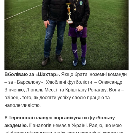
Вболіваю за «Шахтар».
Якщо брати іноземні команди
– за «Барселону». Улюблені футболісти – Олександр
Зінченко, Ліонель Мессі та Кріштіану Роналду. Вони –
взірець того, як досягти успіху своєю працею та
наполегливістю.
У Тернополі планую зорганізувати футбольну
академію.
Її аналогів немає в Україні. Радію, що мою
ініціативу підтримали в міському управлінні спорту та