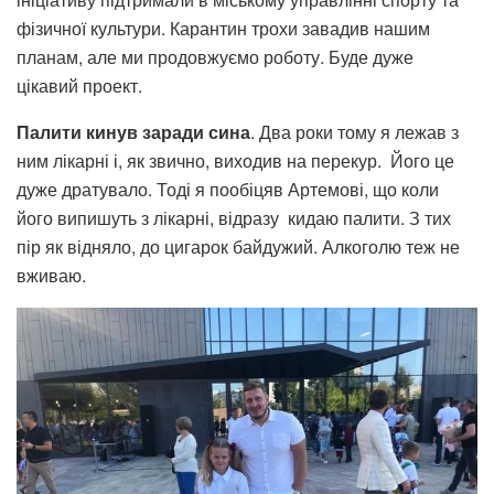
фізичної культури. Карантин трохи завадив нашим
планам, але ми продовжуємо роботу. Буде дуже
цікавий проект.
Палити кинув заради сина
. Два роки тому я лежав з
ним лікарні і, як звично, виходив на перекур. Його це
дуже дратувало. Тоді я пообіцяв Артемові, що коли
його випишуть з лікарні, відразу кидаю палити. З тих
пір як відняло, до цигарок байдужий. Алкоголю теж не
вживаю.