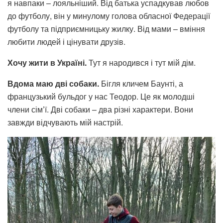
я навпаки – лояльніший. Від батька успадкував любов
до футболу, він у минулому голова обласної Федерації
футболу та підприємницьку жилку. Від мами – вміння
любити людей і цінувати друзів.
Хочу жити в Україні.
Тут я народився і тут мій дім.
Вдома маю дв
і собаки.
Бігля кличем Баунті, а
французький бульдог у нас Теодор. Це як молодші
члени сім’ї. Дві собаки – два різні характери. Вони
завжди відчувають мій настрій.