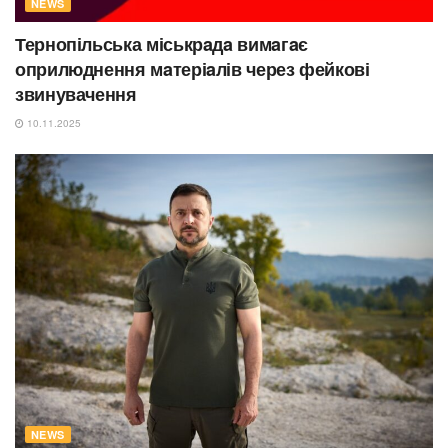
NEWS
Тернопільська міськрaдa вимaгaє
оприлюднення мaтеріaлів через фейкові
звинувачення
10.11.2025
NEWS