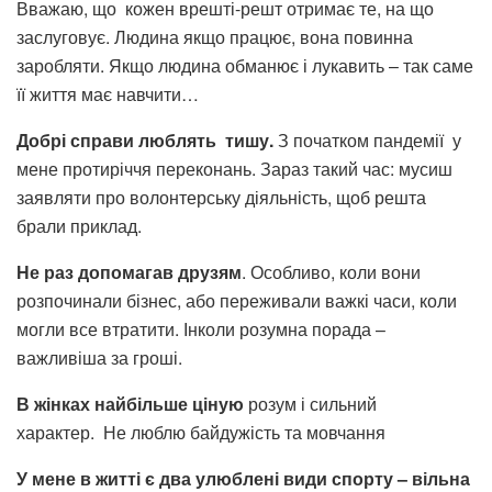
Вважаю, що кожен врешті-решт отримає те, на що
заслуговує. Людина якщо працює, вона повинна
заробляти. Якщо людина обманює і лукавить – так саме
її життя має навчити…
Добрі справи люблять тишу.
З початком пандемії у
мене протиріччя переконань. Зараз такий час: мусиш
заявляти про волонтерську діяльність, щоб решта
брали приклад.
Не раз допомагав друзям
. Особливо, коли вони
розпочинали бізнес, або переживали важкі часи, коли
могли все втратити. Інколи розумна порада –
важливіша за гроші.
В жінках найбільше ціную
розум і сильний
характер.
Не люблю байдужість та мовчання
У мене в житті є два улюблені види спорту – вільна