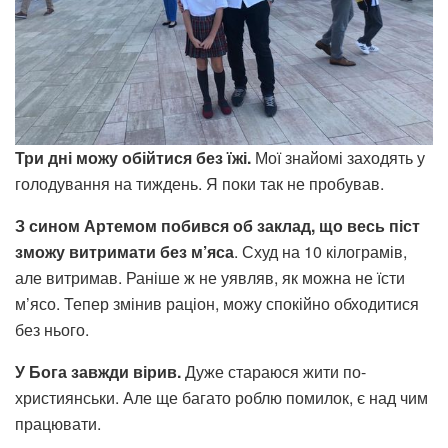
Три дні можу обійтися без їжі.
Мої знайомі заходять у
голодування на тиждень. Я поки так не пробував.
З сином Артемом побився об заклад, що весь піст
зможу витримати без м
’яса
. Схуд на 10 кілограмів,
але витримав. Раніше ж не уявляв, як можна не їсти
м’ясо. Тепер змінив раціон, можу спокійно обходитися
без нього.
У Бога завжди вірив.
Дуже стараюся жити по-
християнськи. Але ще багато роблю помилок, є над чим
працювати.