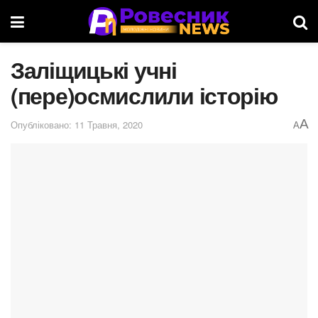
Заліщицькі учні
(пере)осмислили історію
A
Опубліковано: 11 Травня, 2020
A