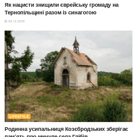
Як нацисти знищили єврейську громаду на
Тернопільщині разом із синагогою
09.12.2025
LIFESTYLE
Родинна усипальниця Козєбродзьких зберігає
пам’ять про минуле села Глібів