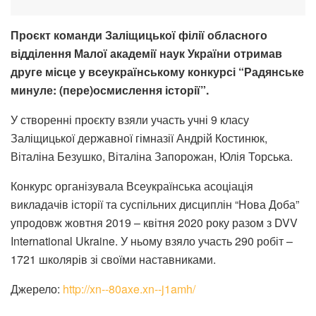
Проєкт команди Заліщицької філії обласного
відділення Малої академії наук України отримав
друге місце у всеукраїнському конкурсі “Радянське
минуле: (пере)осмислення історії”.
У створенні проєкту взяли участь учні 9 класу
Заліщицької державної гімназії Андрій Костинюк,
Віталіна Безушко, Віталіна Запорожан, Юлія Торська.
Конкурс організувала Всеукраїнська асоціація
викладачів історії та суспільних дисциплін “Нова Доба”
упродовж жовтня 2019 – квітня 2020 року разом з DVV
International Ukraine. У ньому взяло участь 290 робіт –
1721 школярів зі своїми наставниками.
Джерело:
http://xn--80axe.xn--j1amh/